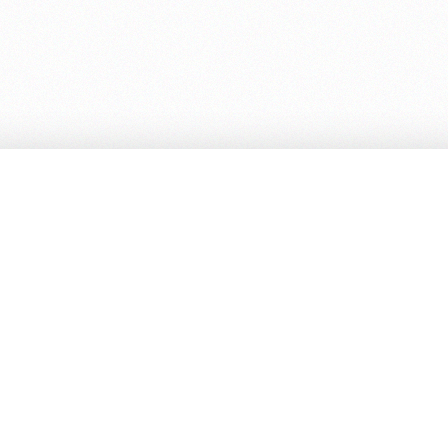
A tu disposición...
Legal
Denuncias a socios
Contacta con nosotros
© 2025
|
CalidadArtesana.ES. Grupo
Tic Revolution
. Todos los derechos reservados. NO se
permite la reproducion total o parcial de ninguna imagen de la web sin autorización.